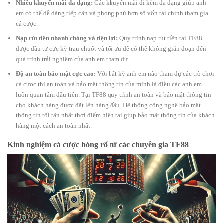
Nhiều khuyến mãi đa dạng:
Các khuyến mãi đi kèm đa dạng giúp anh
em có thể dễ dàng tiếp cận và phong phú hơn số vốn tài chính tham gia
cá cược.
Nạp rút tiền nhanh chóng và tiện lợi:
Quy trình nạp rút tiền tại TF88
được đầu tư cực kỳ trau chuốt và tối ưu để có thể không gián đoạn đến
quá trình trải nghiệm của anh em tham dự.
Độ an toàn bảo mật cực cao:
Với bất kỳ anh em nào tham dự các trò chơi
cá cược thì an toàn và bảo mật thông tin của mình là điều các anh em
luôn quan tâm đầu tiên. Tại TF88 quy trình an toàn và bảo mật thông tin
cho khách hàng được đặt lên hàng đầu. Hệ thống công nghệ bảo mật
thông tin tối tân nhất thời điểm hiện tại giúp bảo mật thông tin của khách
hàng một cách an toàn nhất.
Kinh nghiệm cá cược bóng rổ từ các chuyên gia TF88