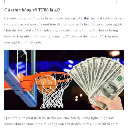
Cá cược bóng rổ TF88 là gì?
Cá cược bóng rổ đơn giản là một hình thức
cá cược thể thao
đặt cược dựa vào
thông số các kết quả của một trận đấu bóng rổ giữa hai đội tuyển, nếu người
chơi dự đoán, đặt cược thành công và chiến thắng thì người chơi sẽ thắng
được số tiền nhân với hệ số tỷ lệ mà người chơi có thể thấy trước trên mỗi
kèo người chơi đặt cược.
Qua thời gian phát triển và sự đột phá của thời đại công nghệ, hiện nay
người chơi cá cược bóng rổ không còn cần đi đến những địa điểm tổ chức