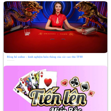
Rồng hổ online – kinh nghiệm luôn thắng của các cao thủ TF88