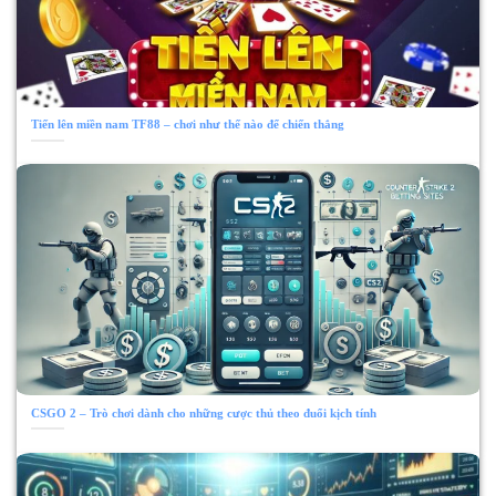
Tiến lên miền nam TF88 – chơi như thế nào để chiến thắng
CSGO 2 – Trò chơi dành cho những cược thủ theo đuổi kịch tính