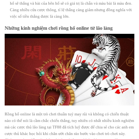
hổ sẽ thắng và bài của bên hổ sẽ có giá trị là chẵn và màu bài là màu đen.
Càng nhiều cửa cược thông, tỉ lệ thắng càng giảm nhưng đồng nghĩa với
việc số tiền thắng được là càng lớn.
Những kinh nghiệm chơi rồng hổ online từ lão làng
Rồng hổ online là một trò chơi thuần tuý may rủi và không có chiến thuật
nào có thể nói là cầm chắc chiến thắng, tuy nhiên có nhất nhiều kinh nghiệm
mà các cược thủ lão làng tại TF88 đã tích luỹ được để chia sẻ cho các anh em
cược thủ khác học hỏi khi chân ướt chân ráo bước vào chơi trò chơi này.