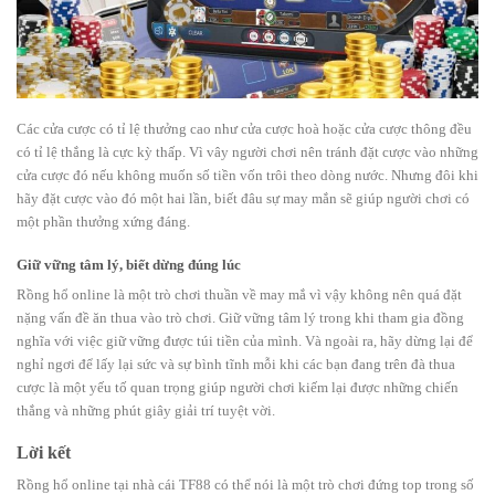
Các cửa cược có tỉ lệ thưởng cao như cửa cược hoà hoặc cửa cược thông đều
có tỉ lệ thắng là cực kỳ thấp. Vì vây người chơi nên tránh đặt cược vào những
cửa cược đó nếu không muốn số tiền vốn trôi theo dòng nước. Nhưng đôi khi
hãy đặt cược vào đó một hai lần, biết đâu sự may mắn sẽ giúp người chơi có
một phần thưởng xứng đáng.
Giữ vững tâm lý, biết dừng đúng lúc
Rồng hổ online là một trò chơi thuần về may mắ vì vậy không nên quá đặt
nặng vấn đề ăn thua vào trò chơi. Giữ vững tâm lý trong khi tham gia đồng
nghĩa với việc giữ vững được túi tiền của mình. Và ngoài ra, hãy dừng lại để
nghỉ ngơi để lấy lại sức và sự bình tĩnh mỗi khi các bạn đang trên đà thua
cược là một yếu tố quan trọng giúp người chơi kiếm lại được những chiến
thắng và những phút giây giải trí tuyệt vời.
Lời kết
Rồng hổ online tại nhà cái TF88 có thể nói là một trò chơi đứng top trong số