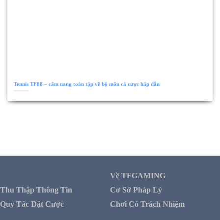
Tennis TF88 – cẩm nang toàn tập về bộ môn cá cược hấp dẫn
Về TFGAMING
Thu Thập Thông Tin
Cơ Sở Pháp Lý
Quy Tắc Đặt Cược
Chơi Có Trách Nhiệm