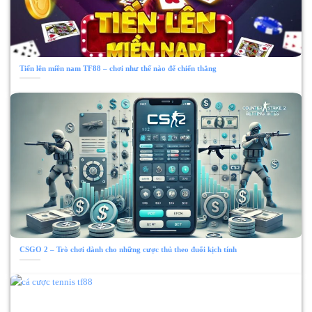
Tiến lên miền nam TF88 – chơi như thế nào để chiến thắng
CSGO 2 – Trò chơi dành cho những cược thủ theo đuổi kịch tính