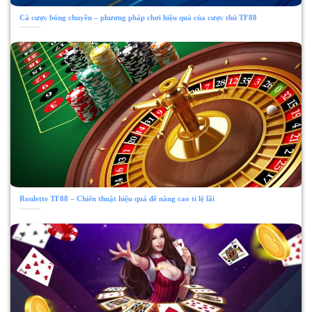
Cá cược bóng chuyền – phương pháp chơi hiệu quả của cược thủ TF88
Roulette TF88 – Chiến thuật hiệu quả để nâng cao tỉ lệ lãi