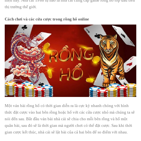
hiện nay. Nhà cái TF88 tự hào là nhà cái cung cấp game rồng hổ top đầu trên
thị trường thế giới.
Cách chơi và các cửa cược trong rồng hổ online
Một ván bài rồng hổ có thời gian diễn ra là cực kỳ nhanh chóng với hình
thức đặt cược vào hai bên rồng hoặc hổ với các cửa cược nhỏ mà chúng ta sẽ
nói đến sau. Bắt đầu ván bài nhà cái sẽ chia cho mỗi bên rồng và hổ một
quân bài, sau đó sẽ là thời gian mà người chơi có thể đặt cược. Sau khi thời
gian cược kết thúc, nhà cái sẽ lật bài của cả hai bên để so điểm với nhau.