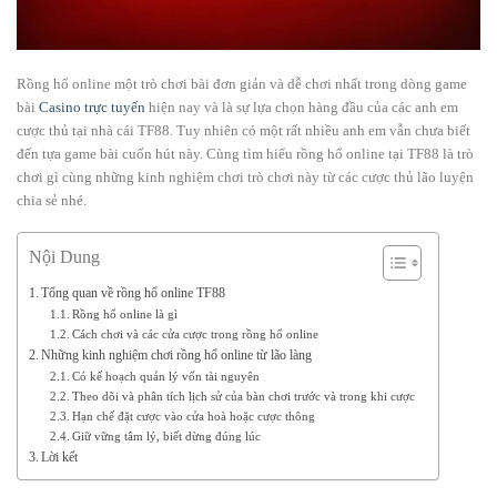
Rồng hổ online một trò chơi bài đơn giản và dễ chơi nhất trong dòng game
bài
Casino trực tuyến
hiện nay và là sự lựa chọn hàng đầu của các anh em
cược thủ tại nhà cái TF88. Tuy nhiên có một rất nhiều anh em vẫn chưa biết
đến tựa game bài cuốn hút này. Cùng tìm hiểu rồng hổ online tại TF88 là trò
chơi gì cùng những kinh nghiệm chơi trò chơi này từ các cược thủ lão luyện
chia sẻ nhé.
Nội Dung
Tổng quan về rồng hổ online TF88
Rồng hổ online là gì
Cách chơi và các cửa cược trong rồng hổ online
Những kinh nghiệm chơi rồng hổ online từ lão làng
Có kế hoạch quản lý vốn tài nguyên
Theo dõi và phân tích lịch sử của bàn chơi trước và trong khi cược
Hạn chế đặt cược vào cửa hoà hoặc cược thông
Giữ vững tâm lý, biết dừng đúng lúc
Lời kết