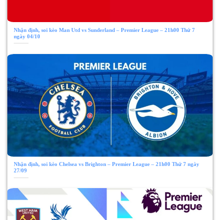
Nhận định, soi kèo Man Utd vs Sunderland – Premier League – 21h00 Thứ 7
ngày 04/10
Nhận định, soi kèo Chelsea vs Brighton – Premier League – 21h00 Thứ 7 ngày
27/09