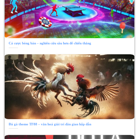
Cá cược bóng bàn – nghiên cứu sâu hơn để chiến thắng
Đá gà thomo TF88 – văn hoá giải trí dân gian hấp dẫn