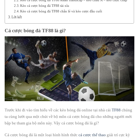
Kèo cá cược bóng đá TF88 tài xỉu
Kèo cá cược bóng đá TF88 chẵn lẻ và kèo cược đầu cuối
Lời kết
Cá cược bóng đá TF88 là gì?
Trước khi đi vào tìm hiểu về các kèo bóng đá online tại nhà cái
TF88
chúng
ta cùng lướt qua một chút về bộ môn cá cược bóng đá cho những người mới
bập bẹ tham gia bộ môn này. Vậy cá cược bóng đá là gì?
Cá cược bóng đá là một loại hình hình thức
cá cược thể thao
giải trí cực kỳ