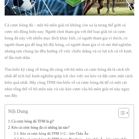
Cá cược bóng đá – một bộ môn giải trí không còn xa lạ trong thế giới cá
cược sôi động hiện nay. Người chơi tham gia với thể loại giải trí cá cược
bóng đá này với nhiều mục đích khác biệt, có người tham gia vì thích, có
người tham gia để ủng hộ đội bóng, có người tham gia vì tò mò thử nghiệm
nhưng tưu chung lại đều hướng về việc chiến thắng và có lợi ích cả về kinh
tế lẫn tinh thần.
Tìm hiểu kỹ càng về bóng đá cùng với bộ môn cá cược bóng đá là cách tốt
nhất để tích luỹ kinh nghiêm giúp ích cho việc soi kèo và đặt cược một cách
hiệu quả nhất. Hãy cùng TF88 tìm hiểu về cá cược bóng đá để có một cái
nhìn tổng thể về bộ môn này và các kèo cược của bộ môn giải trí này ngay
sau đây.
Nội Dung
Cá cược bóng đá TF88 là gì?
Kèo cá cược bóng đá có những lại nào?
Kèo cá cược bóng đá TF88 1×2 – kèo Châu Âu
Kèo cá cược bóng đá TF88 Asian Handicap – kèo châu Á – kèo cược chấp