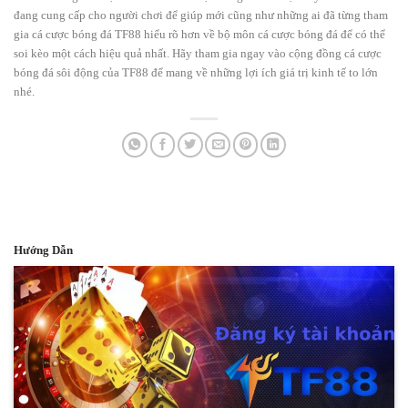
đang cung cấp cho người chơi để giúp mới cũng như những ai đã từng tham
gia cá cược bóng đá TF88 hiểu rõ hơn về bộ môn cá cược bóng đá để có thể
soi kèo một cách hiệu quả nhất. Hãy tham gia ngay vào cộng đồng cá cược
bóng đá sôi động của TF88 để mang về những lợi ích giá trị kinh tế to lớn
nhé.
Hướng Dẫn