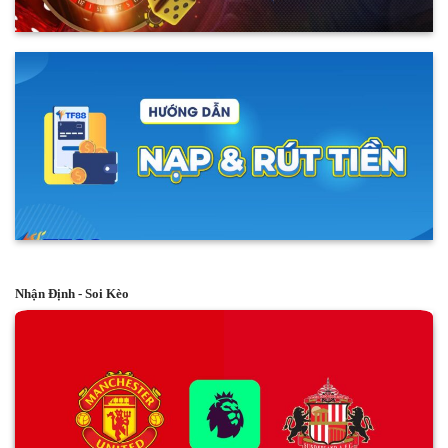
Nhận Định - Soi Kèo