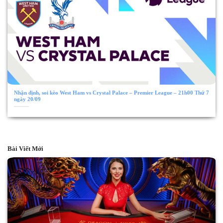
Nhận định, soi kèo West Ham vs Crystal Palace – Premier League – 21h00 Thứ 7
ngày 20/09
Bài Viết Mới