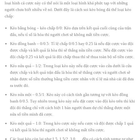
loại hình cá cược này có thể nói là một loại hình khá phức tạp với những
người chưa biết nhiều về nó. Dưới đây là cách soi kèo bóng đá thể loại kèo
chấp:
Kèo bằng bóng – kèo chấp 0/0: Kèo dựa trên kết quả cuối cùng của trận
đấu, nếu tỉ số là hòa thì người chơi sẽ không mất tiền cược.
Kèo đồng banh – 0/0.5: Tỉ lệ chấp 0/0.5 hay 0.25 là nếu đặt cược vào đội
được chấp và kết quả là hòa thì sẽ thắng nửa tiền cược. Nếu đặt cược vào
đội chấp 0.25 và kết quả là đội chấp thua thì sẽ thua toàn bộ số tiền cược.
Kèo nửa quả – 1/2: Trong loại kèo này nếu đặt cược vào cửa dưới là cửa
được chấp và kết quả trận đấu là hòa thì sẽ thắng cược và người chơi sẽ
nhận được số tiền thưởng bằng tiền cược nhân với tỉ lệ mà nhà cái đã đưa
ra trước đó.
Kèo nửa một – 0.5/1: Kèo này có cách tính gần tương tự với kèo đồng
banh 0/0.5. Tuy nhiên trong kèo này nếu đặt cược vào đội kèo trên thì khi
đội đó thắng chỉ với cách biệt 1 bàn người tham dự chỉ thắng được một
nửa số tiền mình đã cược.
Kèo một quả – 1.0: Trong kèo cược này nếu cược và đội được chấp 1 quả
và kết quả là hòa thì người chơi sẽ không mất tiền cược.
Các loại kèo còn lại như 1.5, 1.5/2, 3.0, … đều có cách tính tương tự như