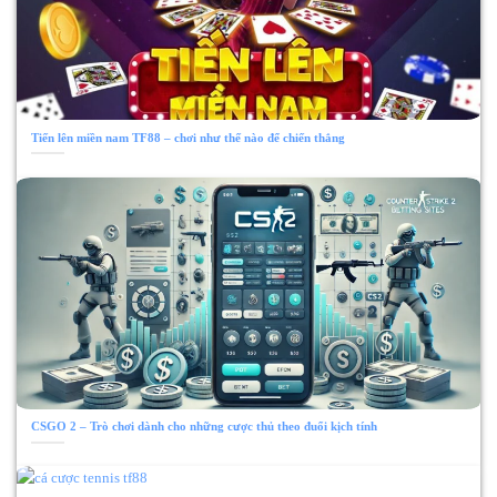
Tiến lên miền nam TF88 – chơi như thế nào để chiến thắng
CSGO 2 – Trò chơi dành cho những cược thủ theo đuổi kịch tính