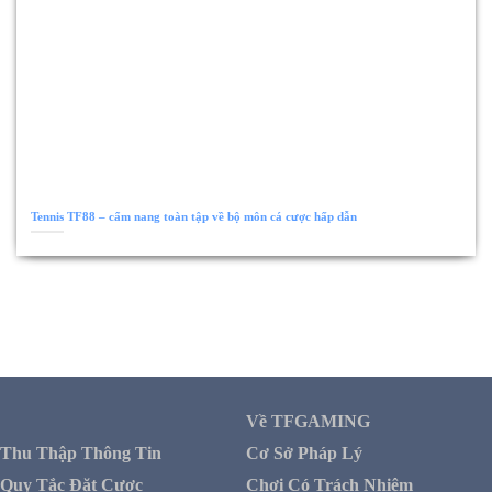
Tennis TF88 – cẩm nang toàn tập về bộ môn cá cược hấp dẫn
Về TFGAMING
Thu Thập Thông Tin
Cơ Sở Pháp Lý
Quy Tắc Đặt Cược
Chơi Có Trách Nhiệm