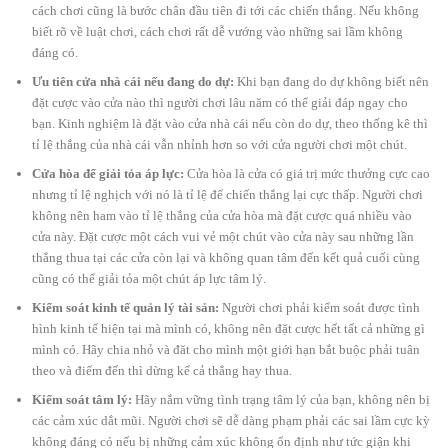
cách chơi cũng là bước chân đầu tiên đi tới các chiến thắng. Nếu không
biết rõ về luật chơi, cách chơi rất dễ vướng vào những sai lầm không
đáng có.
Ưu tiên cửa nhà cái nếu đang do dự:
Khi bạn đang do dự không biết nên
đặt cược vào cửa nào thì người chơi lâu năm có thể giải đáp ngay cho
bạn. Kinh nghiệm là đặt vào cửa nhà cái nếu còn do dự, theo thống kê thì
tỉ lệ thắng của nhà cái vẫn nhỉnh hơn so với cửa người chơi một chút.
Cửa hòa để giải tỏa áp lực:
Cửa hòa là cửa có giá trị mức thưởng cực cao
nhưng tỉ lệ nghịch với nó là tỉ lệ để chiến thắng lại cực thấp. Người chơi
không nên ham vào tỉ lệ thắng của cửa hòa mà đặt cược quá nhiều vào
cửa này. Đặt cược một cách vui vẻ một chút vào cửa này sau những lần
thắng thua tại các cửa còn lại và không quan tâm đến kết quả cuối cùng
cũng có thể giải tỏa một chút áp lực tâm lý.
Kiểm soát kinh tế quản lý tài sản:
Người chơi phải kiểm soát được tình
hình kinh tế hiện tại mà mình có, không nên đặt cược hết tất cả những gì
mình có. Hãy chia nhỏ và đăt cho mình một giới hạn bắt buộc phải tuân
theo và điểm đến thì dừng kể cả thắng hay thua.
Kiểm soát tâm lý:
Hãy nắm vững tình trạng tâm lý của bạn, không nên bị
các cảm xúc dắt mũi. Người chơi sẽ dễ dàng phạm phải các sai lầm cực kỳ
không đáng có nếu bị những cảm xúc không ổn định như tức giận khi