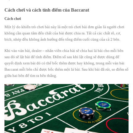
Cách chơi và cách tính điểm của Baccarat
Cách chơi
Một lý do khiến trò chơi bài này là một trò chơi bài đơn giản là người chơi
không cần quan tâm đến chất của bài được chia ra. Tất cả các chất rô, cơ,
bích, nhép đều không ảnh hưởng đến tổng điểm cuối cùng của cả 2 bên.
Khi vào ván bài, dealer – nhân viên chia bài sẽ chia hai lá bài cho mỗi bên
sau đó sẽ lật bài để tính điểm. Điểm số sau khi lật cũng sẽ được dùng để
quyết định xem bài đó có thể bốc thêm được hay không, trong mỗi ván bài
Baccarat mỗi bên chỉ được bốc thêm một lá bài. Sau khi bài đã rút, so điểm số
giữa hai bên để tìm ra bên thắng.