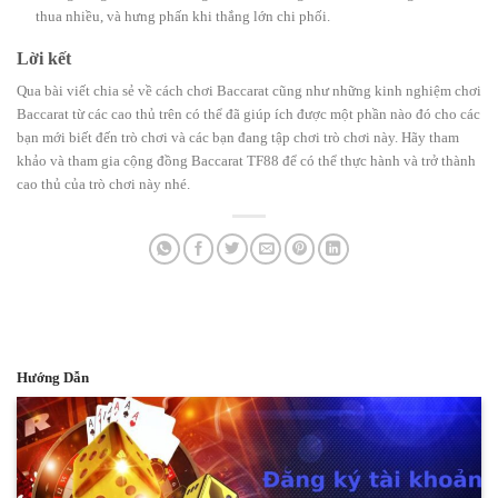
thua nhiều, và hưng phấn khi thắng lớn chi phối.
Lời kết
Qua bài viết chia sẻ về cách chơi Baccarat cũng như những kinh nghiệm chơi
Baccarat từ các cao thủ trên có thể đã giúp ích được một phần nào đó cho các
bạn mới biết đến trò chơi và các bạn đang tập chơi trò chơi này. Hãy tham
khảo và tham gia cộng đồng Baccarat TF88 để có thể thực hành và trở thành
cao thủ của trò chơi này nhé.
Hướng Dẫn