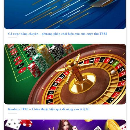
Cá cược bóng chuyền – phương pháp chơi hiệu quả của cược thủ TF88
Roulette TF88 – Chiến thuật hiệu quả để nâng cao tỉ lệ lãi