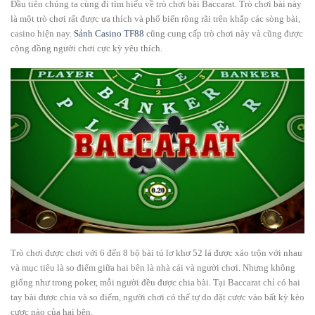
Đầu tiên chúng ta cùng đi tìm hiểu về trò chơi bài Baccarat. Trò chơi bài này
là một trò chơi rất được ưa thích và phổ biến rộng rãi trên khắp các sòng bài,
casino hiện nay.
Sảnh Casino TF88
cũng cung cấp trò chơi này và cũng được
cộng đồng người chơi cực kỳ yêu thích.
Trò chơi được chơi với 6 đến 8 bộ bài tú lơ khơ 52 lá được xáo trộn với nhau
và mục tiêu là so điểm giữa hai bên là nhà cái và người chơi. Nhưng không
giống như trong poker, mỗi người đều được chia bài. Tại Baccarat chỉ có hai
tay bài được chia và so điểm, người chơi có thể tự do đặt cược vào bất kỳ kèo
cược nào của hai bên.