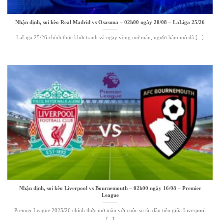
Nhận định, soi kèo Real Madrid vs Osasuna – 02h00 ngày 20/08 – LaLiga 25/26
LaLiga 25/26 chính thức khởi tranh và ngay vòng mở màn, người hâm mộ đã [...]
Nhận định, soi kèo Liverpool vs Bournemouth – 02h00 ngày 16/08 – Premier
League
Premier League 2025/26 chính thức mở màn với cuộc so tài đầu tiên giữa Liverpool
[...]